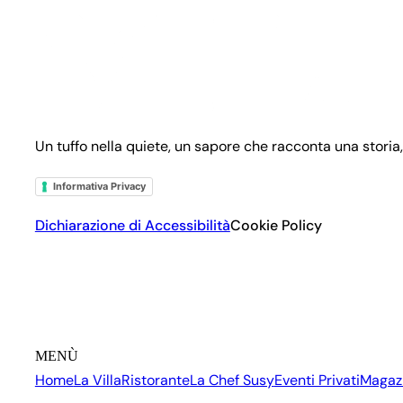
Un tuffo nella quiete, un sapore che racconta una storia,
Informativa Privacy
Dichiarazione di Accessibilità
Cookie Policy
MENÙ
Home
La Villa
Ristorante
La Chef Susy
Eventi Privati
Magaz