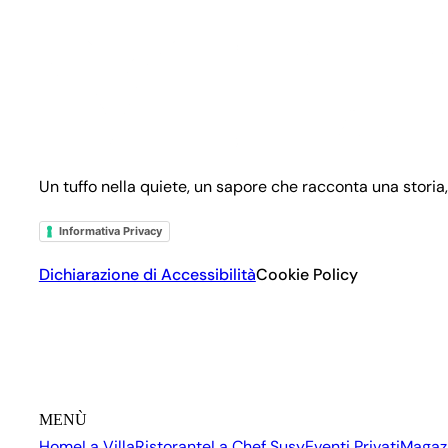
Un tuffo nella quiete, un sapore che racconta una storia,
Informativa Privacy
Dichiarazione di Accessibilità
Cookie Policy
MENÙ
Home
La Villa
Ristorante
La Chef Susy
Eventi Privati
Magaz