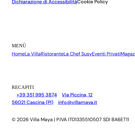
Dichiarazione di Accessibilità
Cookie Policy
MENÙ
Home
La Villa
Ristorante
La Chef Susy
Eventi Privati
Magaz
RECAPITI
+39 351 995 3874
Via Piccina, 12
56021 Cascina (PI)
info@villamaya.it
© 2026 Villa Maya | P.IVA IT01335510507 SDI BA6ET11